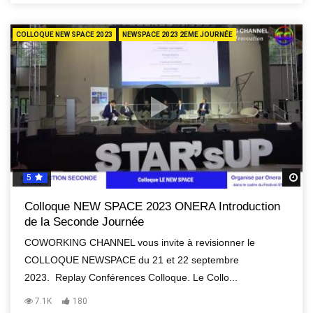
COLLOQUE NEW SPACE 2023
NEWSPACE 2023 2EME JOURNÉE
5
R
Colloque NEW SPACE 2023 ONERA Introduction
de la Seconde Journée
COWORKING CHANNEL vous invite à revisionner le
COLLOQUE NEWSPACE du 21 et 22 septembre
2023. Replay Conférences Colloque. Le Collo...
7.1K
180