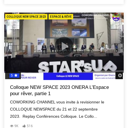
COLLOQUE NEW SPACE 2023
ESPACE & RÊVE
5
R
Colloque NEW SPACE 2023 ONERA L’Espace
pour rêver, partie 1
COWORKING CHANNEL vous invite à revisionner le
COLLOQUE NEWSPACE du 21 et 22 septembre
2023. Replay Conférences Colloque. Le Collo...
9K
516