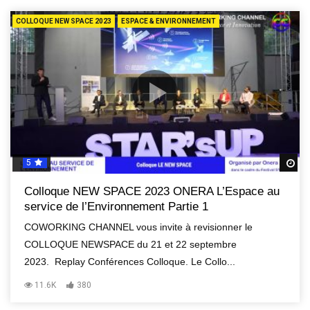
COLLOQUE NEW SPACE 2023
ESPACE & ENVIRONNEMENT
5
R
Colloque NEW SPACE 2023 ONERA L’Espace au
service de l’Environnement Partie 1
COWORKING CHANNEL vous invite à revisionner le
COLLOQUE NEWSPACE du 21 et 22 septembre
2023. Replay Conférences Colloque. Le Collo...
11.6K
380