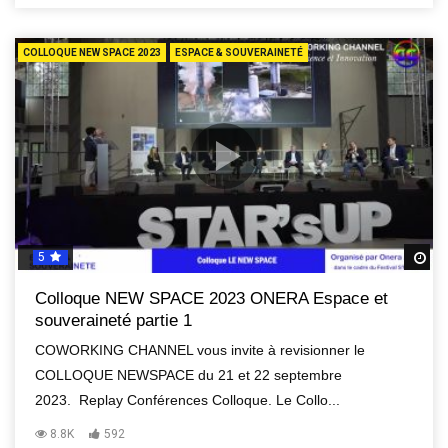
COLLOQUE NEW SPACE 2023
ESPACE & SOUVERAINETÉ
5
R
Colloque NEW SPACE 2023 ONERA Espace et
souveraineté partie 1
COWORKING CHANNEL vous invite à revisionner le
COLLOQUE NEWSPACE du 21 et 22 septembre
2023. Replay Conférences Colloque. Le Collo...
8.8K
592