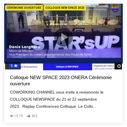
CÉRÉMONIE OUVERTURE
COLLOQUE NEW SPACE 2023
5
R
Colloque NEW SPACE 2023 ONERA Cérémonie
ouverture
COWORKING CHANNEL vous invite à revisionner le
COLLOQUE NEWSPACE du 21 et 22 septembre
2023. Replay Conférences Colloque. Le Collo...
15.7K
402