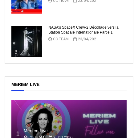
CC TEAM
23/04/2021
2
NASA’s SpaceX Crew-2 Décollage vers la
Station Spatiale Internationale Partie 1
CC TEAM
23/04/2021
3
MERIEM LIVE
Meriem Live
1
CC TEAM
20/11/2023