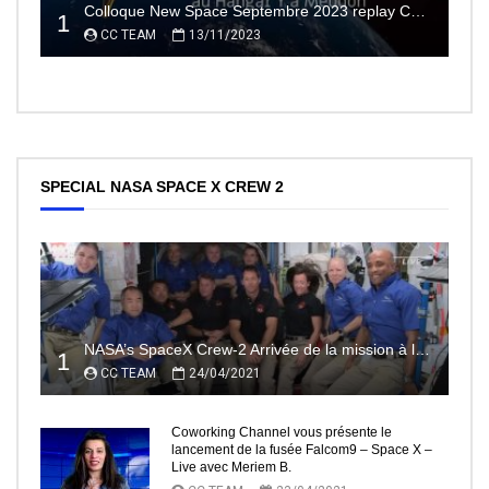
Colloque New Space Septembre 2023 replay Conférences
1
CC TEAM
13/11/2023
SPECIAL NASA SPACE X CREW 2
NASA’s SpaceX Crew-2 Arrivée de la mission à la Station Spatiale Internationale Partie2
1
CC TEAM
24/04/2021
Coworking Channel vous présente le
lancement de la fusée Falcom9 – Space X –
Live avec Meriem B.