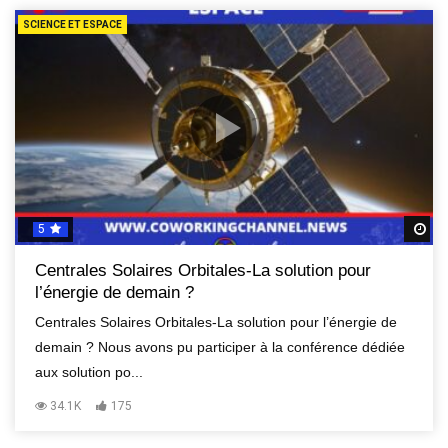
SCIENCE ET ESPACE
5
R
Centrales Solaires Orbitales-La solution pour
l’énergie de demain ?
Centrales Solaires Orbitales-La solution pour l’énergie de
demain ? Nous avons pu participer à la conférence dédiée
aux solution po...
34.1K
175