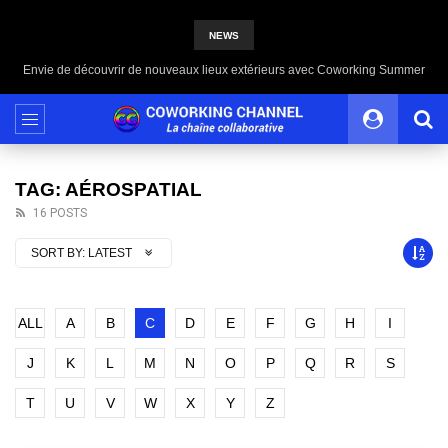
NEWS
Envie de découvrir de nouveaux lieux extérieurs avec Coworking Summer
TAG: AÉROSPATIAL
16 POSTS
SORT BY:
LATEST
ALL
A
B
C
D
E
F
G
H
I
J
K
L
M
N
O
P
Q
R
S
T
U
V
W
X
Y
Z