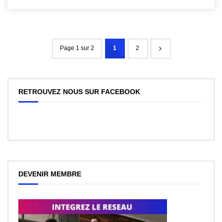
Page 1 sur 2
1
2
RETROUVEZ NOUS SUR FACEBOOK
WordPress
Facebook
like
box
plugin
DEVENIR MEMBRE