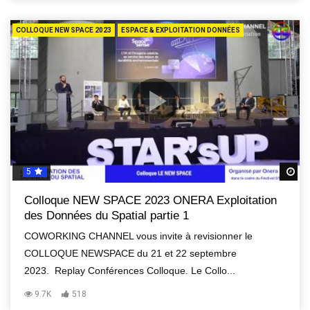
COLLOQUE NEW SPACE 2023
ESPACE & EXPLOITATION DONNÉES
5
R
Colloque NEW SPACE 2023 ONERA Exploitation
des Données du Spatial partie 1
COWORKING CHANNEL vous invite à revisionner le
COLLOQUE NEWSPACE du 21 et 22 septembre
2023. Replay Conférences Colloque. Le Collo...
9.7K
518