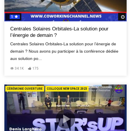
5
R
Centrales Solaires Orbitales-La solution pour
l’énergie de demain ?
Centrales Solaires Orbitales-La solution pour l’énergie de
demain ? Nous avons pu participer à la conférence dédiée
aux solution po...
34.1K
175
CÉRÉMONIE OUVERTURE
COLLOQUE NEW SPACE 2023