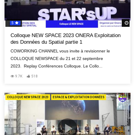
5
R
Colloque NEW SPACE 2023 ONERA Exploitation
des Données du Spatial partie 1
COWORKING CHANNEL vous invite à revisionner le
COLLOQUE NEWSPACE du 21 et 22 septembre
2023. Replay Conférences Colloque. Le Collo...
9.7K
518
COLLOQUE NEW SPACE 2023
ESPACE & EXPLOITATION DONNÉES