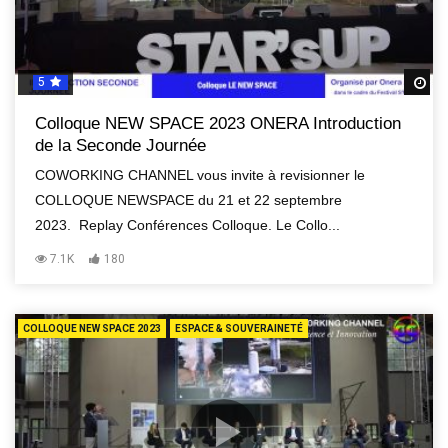
5
R
Colloque NEW SPACE 2023 ONERA Introduction
de la Seconde Journée
COWORKING CHANNEL vous invite à revisionner le
COLLOQUE NEWSPACE du 21 et 22 septembre
2023. Replay Conférences Colloque. Le Collo...
7.1K
180
COLLOQUE NEW SPACE 2023
ESPACE & SOUVERAINETÉ