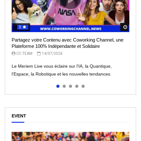
5
5
5
5
5
Regar
Regar
Regar
Regar
Regar
Partagez votre Contenu avec Coworking Channel, une
Le Meriem Live vous éclaire sur l’IA, la Quantique,
IA et robots : peut-on leur faire totalement confiance ?
Le rêve de l’entrepreneur, devenir une licorne, mais à
Meriem Live à la découverte des Robots
Plateforme 100% Indépendante et Solidaire
l’Espace
quel prix?
CC TEAM
CC TEAM
08/07/2026
30/06/2026
CC TEAM
CC TEAM
CC TEAM
14/07/2026
13/07/2026
07/07/2026
Le Meriem Live vous éclaire sur l'IA, la Quantique,
l'Espace, la Robotique et les nouvelles tendances.
EVENT