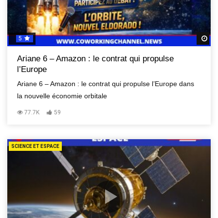
5
R
Ariane 6 – Amazon : le contrat qui propulse
l’Europe
Ariane 6 – Amazon : le contrat qui propulse l’Europe dans
la nouvelle économie orbitale
77.7K
59
SCIENCE ET ESPACE