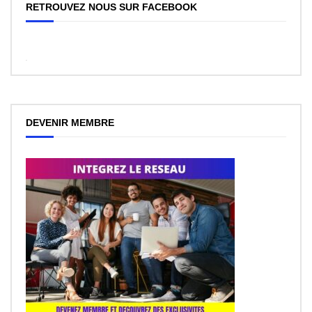
RETROUVEZ NOUS SUR FACEBOOK
WordPress
Facebook
like
box
plugin
DEVENIR MEMBRE