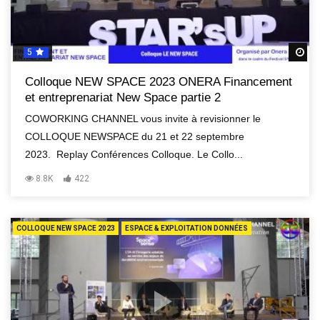
5
R
Colloque NEW SPACE 2023 ONERA Financement
et entreprenariat New Space partie 2
COWORKING CHANNEL vous invite à revisionner le
COLLOQUE NEWSPACE du 21 et 22 septembre
2023. Replay Conférences Colloque. Le Collo...
8.8K
422
COLLOQUE NEW SPACE 2023
ESPACE & EXPLOITATION DONNÉES