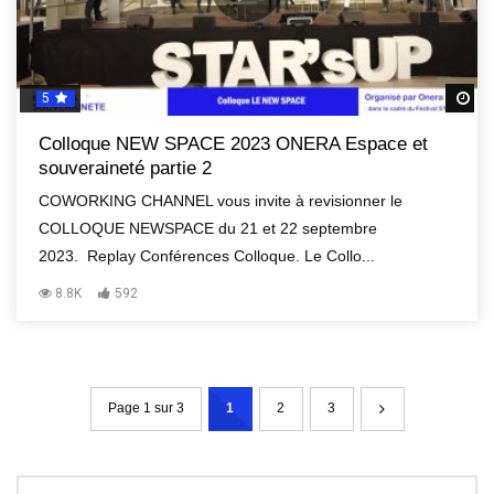
5
R
Colloque NEW SPACE 2023 ONERA Espace et
souveraineté partie 2
COWORKING CHANNEL vous invite à revisionner le
COLLOQUE NEWSPACE du 21 et 22 septembre
2023. Replay Conférences Colloque. Le Collo...
8.8K
592
Page 1 sur 3
1
2
3