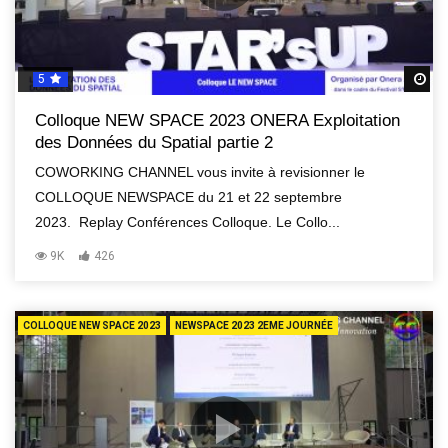
5
R
Colloque NEW SPACE 2023 ONERA Exploitation
des Données du Spatial partie 2
COWORKING CHANNEL vous invite à revisionner le
COLLOQUE NEWSPACE du 21 et 22 septembre
2023. Replay Conférences Colloque. Le Collo...
9K
426
COLLOQUE NEW SPACE 2023
NEWSPACE 2023 2EME JOURNÉE