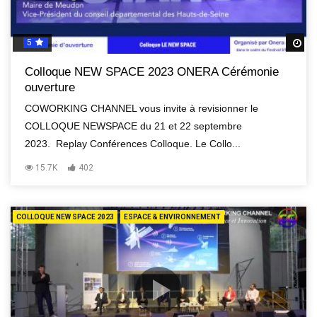
5
R
Colloque NEW SPACE 2023 ONERA Cérémonie
ouverture
COWORKING CHANNEL vous invite à revisionner le
COLLOQUE NEWSPACE du 21 et 22 septembre
2023. Replay Conférences Colloque. Le Collo...
15.7K
402
COLLOQUE NEW SPACE 2023
ESPACE & ENVIRONNEMENT