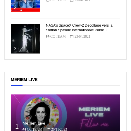
2
NASA’s SpaceX Crew-2 Décollage vers la
Station Spatiale Internationale Partie 1
CC TEAM
23/04/2021
3
MERIEM LIVE
Meriem Live
1
CC TEAM
20/11/2023