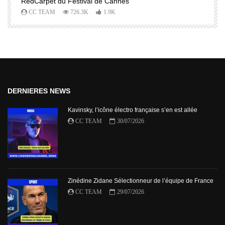
RedCarpet du Festival de Cannes
R
CC TEAM
726.3K
1.9K
DERNIERES NEWS
Kavinsky, l’icône électro française s’en est allée
CC TEAM
30/07/2026
Zinédine Zidane Sélectionneur de l’équipe de France
CC TEAM
29/07/2026