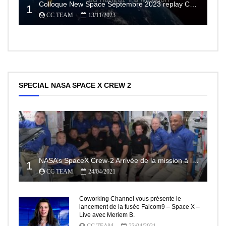
Colloque New Space Septembre 2023 replay Conférences
1
CC TEAM
13/11/2023
SPECIAL NASA SPACE X CREW 2
NASA’s SpaceX Crew-2 Arrivée de la mission à la Station Spatiale Internationale Partie2
1
CC TEAM
24/04/2021
Coworking Channel vous présente le
lancement de la fusée Falcom9 – Space X –
Live avec Meriem B.
CC TEAM
23/04/2021