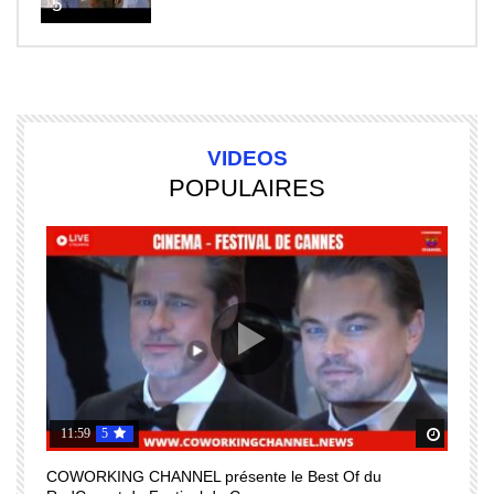
5
VIDEOS
POPULAIRES
11:59
5
Regardez Plus Tard
Regard
COWORKING CHANNEL présente le Best Of du
I