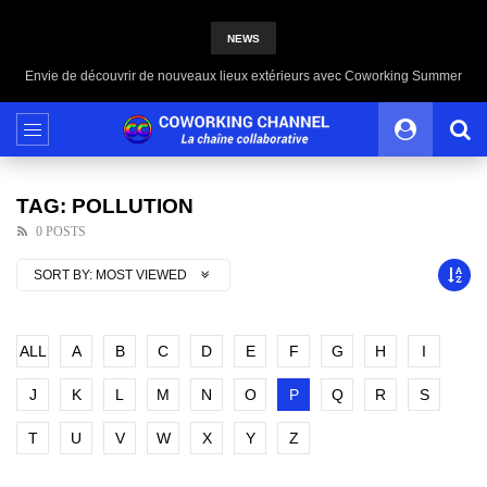
NEWS
Envie de découvrir de nouveaux lieux extérieurs avec Coworking Summer
TAG: POLLUTION
0 POSTS
SORT BY:
MOST VIEWED
ALL
A
B
C
D
E
F
G
H
I
J
K
L
M
N
O
P
Q
R
S
T
U
V
W
X
Y
Z