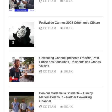
CC TEAM
534.4K
2
Festival de Cannes 2023 Cérémonie Clôture
CC TEAM
431.1K
3
Coworking Channel présente Frédéric, Petit
Prince des Sans Abris, Résidents des Grands
Voisins
CC TEAM
393.8K
4
Bonjour Madame la Solidarité – Film by
Meriem Belazouz – Partner Coworking
Channel
CC TEAM
389.4K