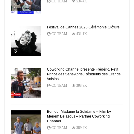
CC TEAM
534.4K
2
Festival de Cannes 2023 Cérémonie Clôture
CC TEAM
431.1K
3
Coworking Channel présente Frédéric, Petit
Prince des Sans Abris, Résidents des Grands
Voisins
CC TEAM
393.8K
4
Bonjour Madame la Solidarité – Film by
Meriem Belazouz – Partner Coworking
Channel
CC TEAM
389.4K