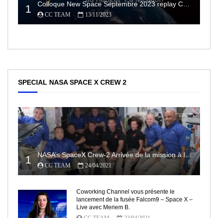
Colloque New Space Septembre 2023 replay Conférences
1
CC TEAM
13/11/2023
SPECIAL NASA SPACE X CREW 2
NASA’s SpaceX Crew-2 Arrivée de la mission à la Station Spatiale Internationale Partie2
1
CC TEAM
24/04/2021
Coworking Channel vous présente le
lancement de la fusée Falcom9 – Space X –
Live avec Meriem B.
CC TEAM
23/04/2021