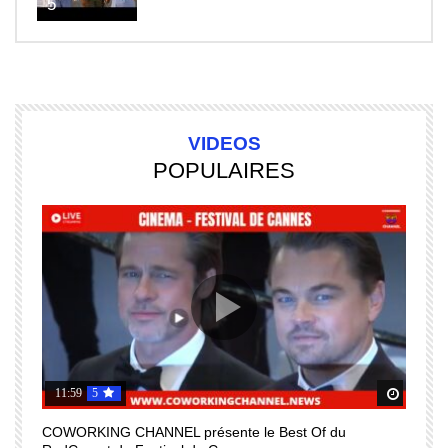
5
VIDEOS
POPULAIRES
11:59
5
Regardez Plus Tard
Regard
COWORKING CHANNEL présente le Best Of du
I