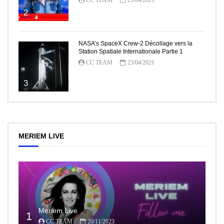
2
NASA’s SpaceX Crew-2 Décollage vers la
Station Spatiale Internationale Partie 1
CC TEAM
23/04/2021
3
MERIEM LIVE
Meriem Live
1
CC TEAM
20/11/2023