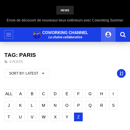
NEWS
Envie de découvrir de nouveaux lieux extérieurs avec Coworking Summer
TAG: PARIS
0 POSTS
SORT BY:
LATEST
ALL
A
B
C
D
E
F
G
H
I
J
K
L
M
N
O
P
Q
R
S
T
U
V
W
X
Y
Z