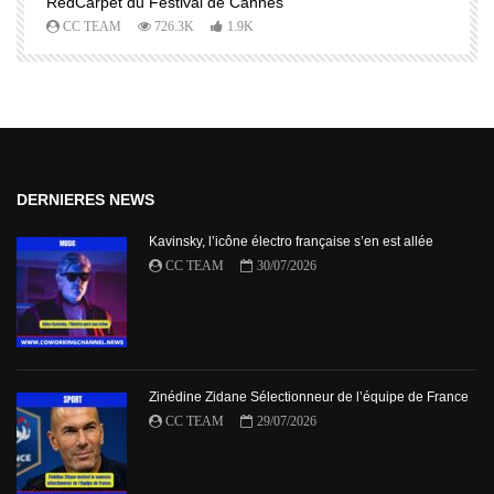
RedCarpet du Festival de Cannes
R
CC TEAM
726.3K
1.9K
DERNIERES NEWS
Kavinsky, l’icône électro française s’en est allée
CC TEAM
30/07/2026
Zinédine Zidane Sélectionneur de l’équipe de France
CC TEAM
29/07/2026