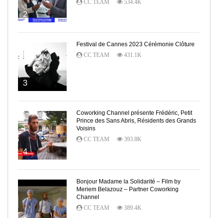
CC TEAM
534.4K
2
Festival de Cannes 2023 Cérémonie Clôture
CC TEAM
431.1K
3
Coworking Channel présente Frédéric, Petit
Prince des Sans Abris, Résidents des Grands
Voisins
CC TEAM
393.8K
4
Bonjour Madame la Solidarité – Film by
Meriem Belazouz – Partner Coworking
Channel
CC TEAM
389.4K