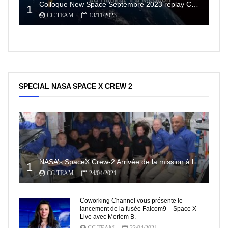
Colloque New Space Septembre 2023 replay Conférences
1
CC TEAM
13/11/2023
SPECIAL NASA SPACE X CREW 2
NASA’s SpaceX Crew-2 Arrivée de la mission à la Station Spatiale Internationale Partie2
1
CC TEAM
24/04/2021
Coworking Channel vous présente le
lancement de la fusée Falcom9 – Space X –
Live avec Meriem B.
CC TEAM
23/04/2021