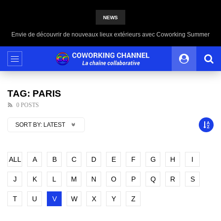
NEWS
Envie de découvrir de nouveaux lieux extérieurs avec Coworking Summer
TAG: PARIS
0 POSTS
SORT BY:
LATEST
ALL
A
B
C
D
E
F
G
H
I
J
K
L
M
N
O
P
Q
R
S
T
U
V
W
X
Y
Z