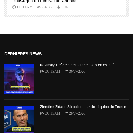
RedCarpet du Festival de Cannes
R
CC TEAM
726.3K
1.9K
DERNIERES NEWS
Kavinsky, l’icône électro française s’en est allée
CC TEAM
30/07/2026
Zinédine Zidane Sélectionneur de l’équipe de France
CC TEAM
29/07/2026