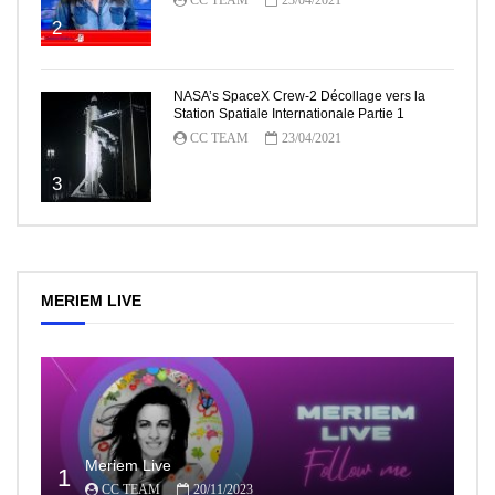
2
NASA’s SpaceX Crew-2 Décollage vers la
Station Spatiale Internationale Partie 1
CC TEAM
23/04/2021
3
MERIEM LIVE
Meriem Live
1
CC TEAM
20/11/2023