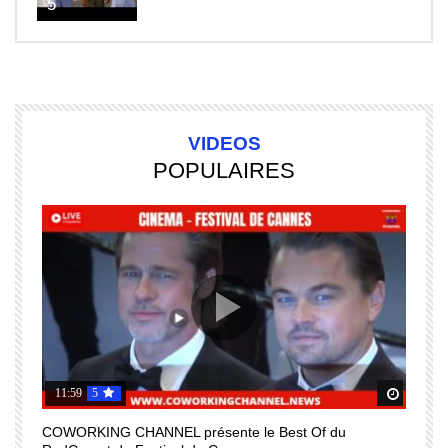
5
VIDEOS
POPULAIRES
11:59
5
Regardez Plus Tard
Regard
COWORKING CHANNEL présente le Best Of du
I