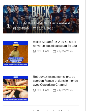
PSG BACK-TO-BACK : Paris entre dans l’histoire
1
CC TEAM
30/05/2026
Moïse Kouamé : 5-2 au 5e set, il
renverse tout et passe au 3e tour
CC TEAM
28/05/2026
2
Retrouvez les moments forts du
sport en France et dans le monde
avec Coworking Channel
CC TEAM
24/02/2026
3