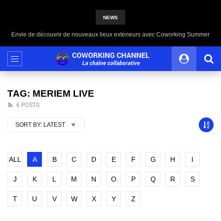
NEWS
Envie de découvrir de nouveaux lieux extérieurs avec Coworking Summer
TAG: MERIEM LIVE
6 POSTS
SORT BY:
LATEST
ALL
A
B
C
D
E
F
G
H
I
J
K
L
M
N
O
P
Q
R
S
T
U
V
W
X
Y
Z