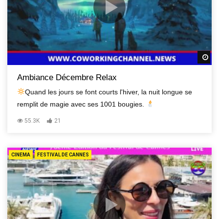
R
Ambiance Décembre Relax
Quand les jours se font courts l'hiver, la nuit longue se
remplit de magie avec ses 1001 bougies.
55.3K
21
CINEMA
FESTIVAL DE CANNES