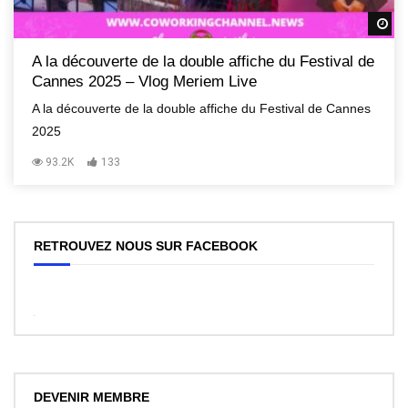
R
A la découverte de la double affiche du Festival de
Cannes 2025 – Vlog Meriem Live
A la découverte de la double affiche du Festival de Cannes
2025
93.2K
133
RETROUVEZ NOUS SUR FACEBOOK
WordPress
Facebook
like
box
plugin
DEVENIR MEMBRE