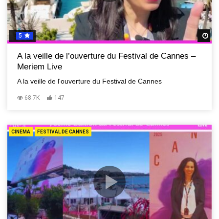
5
R
A la veille de l’ouverture du Festival de Cannes –
Meriem Live
A la veille de l'ouverture du Festival de Cannes
68.7K
147
CINEMA
FESTIVAL DE CANNES