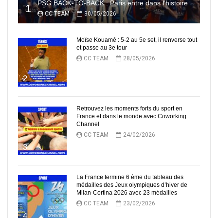
PSG BACK-TO-BACK : Paris entre dans l’histoire
1
CC TEAM
30/05/2026
Moïse Kouamé : 5-2 au 5e set, il renverse tout
et passe au 3e tour
CC TEAM
28/05/2026
2
Retrouvez les moments forts du sport en
France et dans le monde avec Coworking
Channel
CC TEAM
24/02/2026
3
La France termine 6 ème du tableau des
médailles des Jeux olympiques d’hiver de
Milan-Cortina 2026 avec 23 médailles
CC TEAM
23/02/2026
4