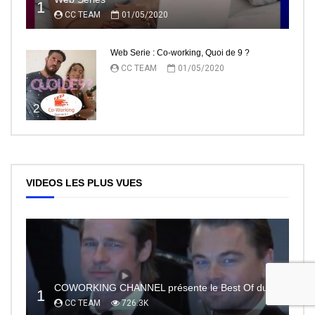
1
CC TEAM
01/05/2020
Web Serie : Co-working, Quoi de 9 ?
CC TEAM
01/05/2020
2
VIDEOS LES PLUS VUES
COWORKING CHANNEL présente le Best Of du RedCarpet du Festival de Cannes
1
CC TEAM
726.3K