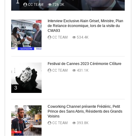
1
CC TEAM
726.3K
Interview Exclusive Alain Griset, Ministre, Plan
de Relance économique, lors de la visite du
CMA93
CC TEAM
534.4K
2
Festival de Cannes 2023 Cérémonie Clôture
CC TEAM
431.1K
3
Coworking Channel présente Frédéric, Petit
Prince des Sans Abris, Résidents des Grands
Voisins
CC TEAM
393.8K
4