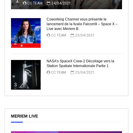
1
CC TEAM
24/04/2021
Coworking Channel vous présente le
lancement de la fusée Falcom9 – Space X –
Live avec Meriem B.
CC TEAM
23/04/2021
2
NASA’s SpaceX Crew-2 Décollage vers la
Station Spatiale Internationale Partie 1
CC TEAM
23/04/2021
3
MERIEM LIVE