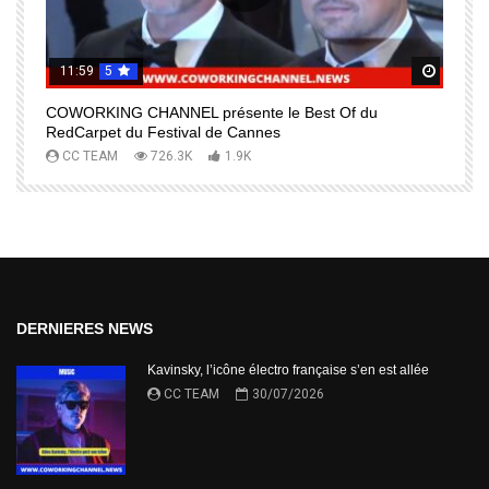
11:59
5
Regardez Plus Tard
Regard
COWORKING CHANNEL présente le Best Of du
I
RedCarpet du Festival de Cannes
R
CC TEAM
726.3K
1.9K
DERNIERES NEWS
Kavinsky, l’icône électro française s’en est allée
CC TEAM
30/07/2026