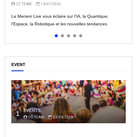
CC TEAM
CC TEAM
CC TEAM
14/07/2026
13/07/2026
07/07/2026
Le Meriem Live vous éclaire sur l'IA, la Quantique,
l'Espace, la Robotique et les nouvelles tendances.
EVENT
EVENTS
1
CC TEAM
03/03/2019