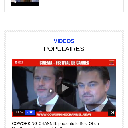
5
VIDEOS
POPULAIRES
11:59
5
Regardez Plus Tard
Regard
COWORKING CHANNEL présente le Best Of du
I