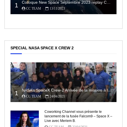
Colloque New Space Septembre 2023 replay Conférences
1
CC TEAM
13/11/2023
SPECIAL NASA SPACE X CREW 2
NASA’s SpaceX Crew-2 Arrivée de la mission à la Station Spatiale Internationale Partie2
1
CC TEAM
24/04/2021
Coworking Channel vous présente le
lancement de la fusée Falcom9 – Space X –
Live avec Meriem B.
CC TEAM
23/04/2021