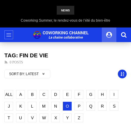
NEWS
Coworking Summer, le rendez-vous de l’été du bien-être
TAG: FIN DE VIE
0 POSTS
SORT BY:
LATEST
ALL
A
B
C
D
E
F
G
H
I
J
K
L
M
N
O
P
Q
R
S
T
U
V
W
X
Y
Z