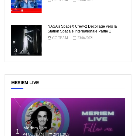
2
NASA’s SpaceX Crew-2 Décollage vers la
Station Spatiale Internationale Partie 1
CC TEAM
23/04/2021
3
MERIEM LIVE
Meriem Live
1
CC TEAM
20/11/2023