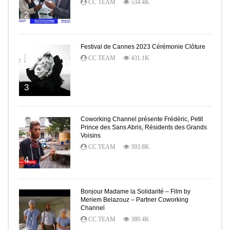
CC TEAM
534.4K
2
Festival de Cannes 2023 Cérémonie Clôture
CC TEAM
431.1K
3
Coworking Channel présente Frédéric, Petit
Prince des Sans Abris, Résidents des Grands
Voisins
CC TEAM
393.8K
4
Bonjour Madame la Solidarité – Film by
Meriem Belazouz – Partner Coworking
Channel
CC TEAM
389.4K