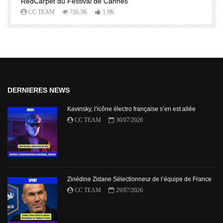
RedCarpet du Festival de Cannes
R
CC TEAM
726.3K
1.9K
DERNIERES NEWS
Kavinsky, l’icône électro française s’en est allée
CC TEAM
30/07/2026
Zinédine Zidane Sélectionneur de l’équipe de France
CC TEAM
29/07/2026