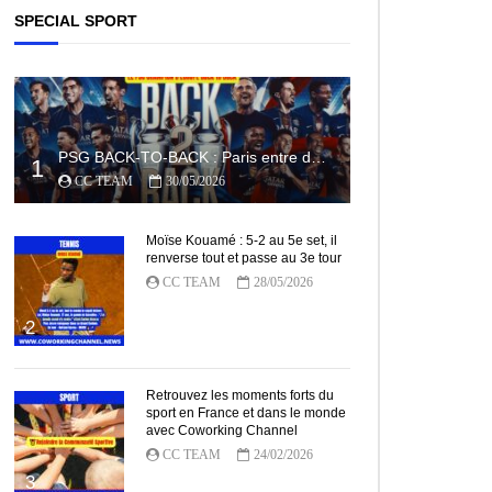
SPECIAL SPORT
PSG BACK-TO-BACK : Paris entre dans l’histoire
1
CC TEAM
30/05/2026
Moïse Kouamé : 5-2 au 5e set, il
renverse tout et passe au 3e tour
CC TEAM
28/05/2026
2
Retrouvez les moments forts du
sport en France et dans le monde
avec Coworking Channel
CC TEAM
24/02/2026
3