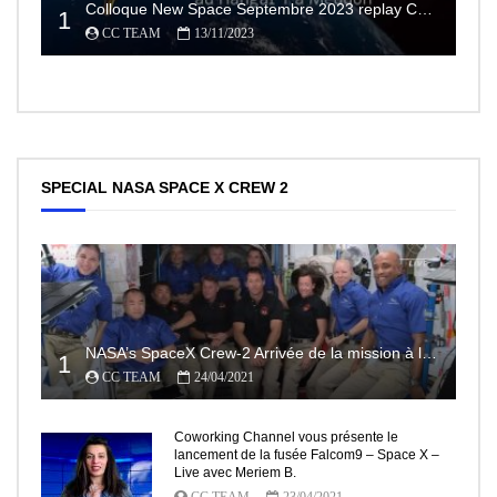
Colloque New Space Septembre 2023 replay Conférences
1
CC TEAM
13/11/2023
SPECIAL NASA SPACE X CREW 2
NASA’s SpaceX Crew-2 Arrivée de la mission à la Station Spatiale Internationale Partie2
1
CC TEAM
24/04/2021
Coworking Channel vous présente le
lancement de la fusée Falcom9 – Space X –
Live avec Meriem B.
CC TEAM
23/04/2021