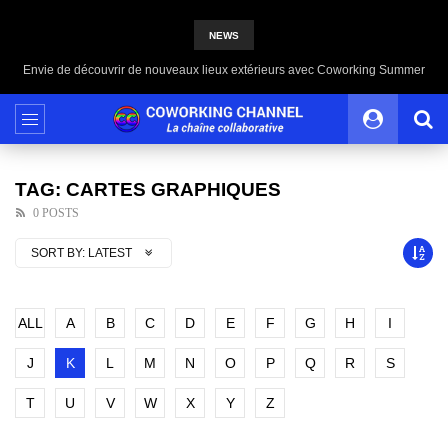
NEWS
Envie de découvrir de nouveaux lieux extérieurs avec Coworking Summer
TAG: CARTES GRAPHIQUES
0 POSTS
SORT BY:
LATEST
ALL
A
B
C
D
E
F
G
H
I
J
K
L
M
N
O
P
Q
R
S
T
U
V
W
X
Y
Z