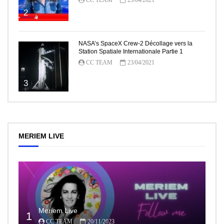
2
NASA’s SpaceX Crew-2 Décollage vers la
Station Spatiale Internationale Partie 1
CC TEAM
23/04/2021
3
MERIEM LIVE
Meriem Live
1
CC TEAM
20/11/2023