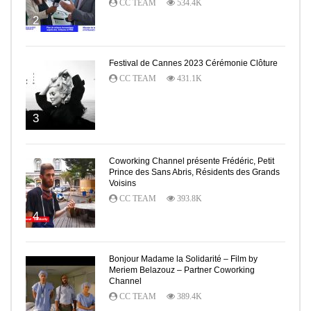
CC TEAM
534.4K
2
Festival de Cannes 2023 Cérémonie Clôture
CC TEAM
431.1K
3
Coworking Channel présente Frédéric, Petit
Prince des Sans Abris, Résidents des Grands
Voisins
CC TEAM
393.8K
4
Bonjour Madame la Solidarité – Film by
Meriem Belazouz – Partner Coworking
Channel
CC TEAM
389.4K