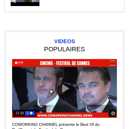
5
VIDEOS
POPULAIRES
11:59
5
Regardez Plus Tard
Regard
COWORKING CHANNEL présente le Best Of du
I