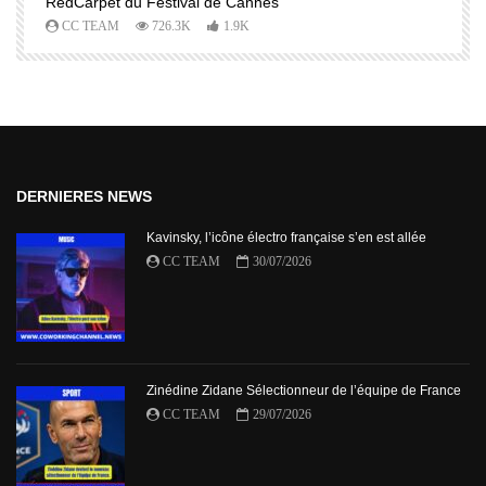
RedCarpet du Festival de Cannes
R
CC TEAM
726.3K
1.9K
DERNIERES NEWS
Kavinsky, l’icône électro française s’en est allée
CC TEAM
30/07/2026
Zinédine Zidane Sélectionneur de l’équipe de France
CC TEAM
29/07/2026