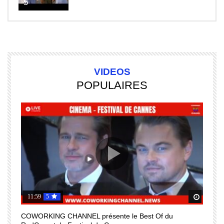
5
VIDEOS
POPULAIRES
11:59
5
Regardez Plus Tard
Regard
COWORKING CHANNEL présente le Best Of du
I