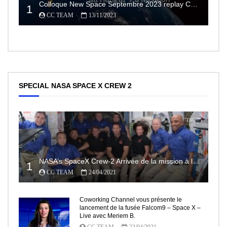
Colloque New Space Septembre 2023 replay Conférences
1
CC TEAM
13/11/2023
SPECIAL NASA SPACE X CREW 2
NASA’s SpaceX Crew-2 Arrivée de la mission à la Station Spatiale Internationale Partie2
1
CC TEAM
24/04/2021
Coworking Channel vous présente le
lancement de la fusée Falcom9 – Space X –
Live avec Meriem B.
CC TEAM
23/04/2021