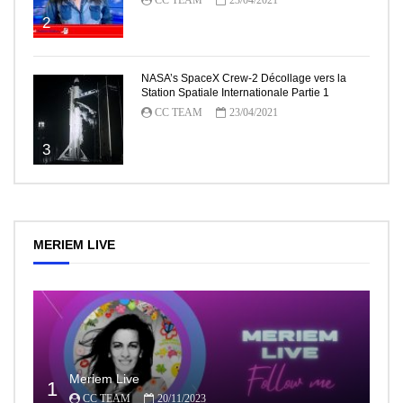
2
NASA’s SpaceX Crew-2 Décollage vers la
Station Spatiale Internationale Partie 1
CC TEAM
23/04/2021
3
MERIEM LIVE
Meriem Live
1
CC TEAM
20/11/2023