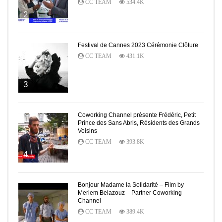
CC TEAM
534.4K
2
Festival de Cannes 2023 Cérémonie Clôture
CC TEAM
431.1K
3
Coworking Channel présente Frédéric, Petit
Prince des Sans Abris, Résidents des Grands
Voisins
CC TEAM
393.8K
4
Bonjour Madame la Solidarité – Film by
Meriem Belazouz – Partner Coworking
Channel
CC TEAM
389.4K