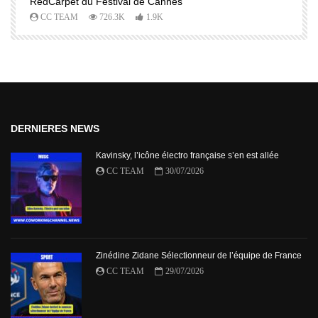
RedCarpet du Festival de Cannes
R
CC TEAM
726.3K
1.9K
DERNIERES NEWS
Kavinsky, l’icône électro française s’en est allée
CC TEAM
30/07/2026
Zinédine Zidane Sélectionneur de l’équipe de France
CC TEAM
29/07/2026