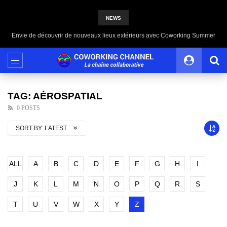
NEWS
Envie de découvrir de nouveaux lieux extérieurs avec Coworking Summer
TAG: AÉROSPATIAL
0 POSTS
SORT BY:
LATEST
ALL
A
B
C
D
E
F
G
H
I
J
K
L
M
N
O
P
Q
R
S
T
U
V
W
X
Y
Z