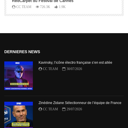
RedCarpet du Festival de Cannes
R
CC TEAM
726.3K
1.9K
DERNIERES NEWS
Kavinsky, l’icône électro française s’en est allée
CC TEAM
30/07/2026
Zinédine Zidane Sélectionneur de l’équipe de France
CC TEAM
29/07/2026