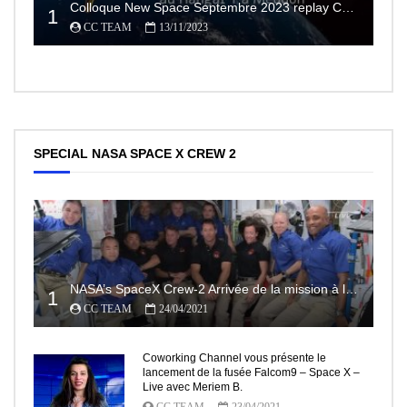
Colloque New Space Septembre 2023 replay Conférences
1
CC TEAM
13/11/2023
SPECIAL NASA SPACE X CREW 2
NASA’s SpaceX Crew-2 Arrivée de la mission à la Station Spatiale Internationale Partie2
1
CC TEAM
24/04/2021
Coworking Channel vous présente le
lancement de la fusée Falcom9 – Space X –
Live avec Meriem B.
CC TEAM
23/04/2021