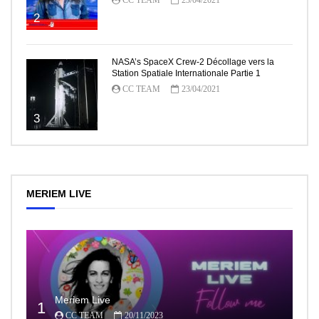
2
NASA’s SpaceX Crew-2 Décollage vers la
Station Spatiale Internationale Partie 1
CC TEAM
23/04/2021
3
MERIEM LIVE
Meriem Live
1
CC TEAM
20/11/2023