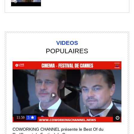
5
VIDEOS
POPULAIRES
11:59
5
Regardez Plus Tard
Regard
COWORKING CHANNEL présente le Best Of du
I