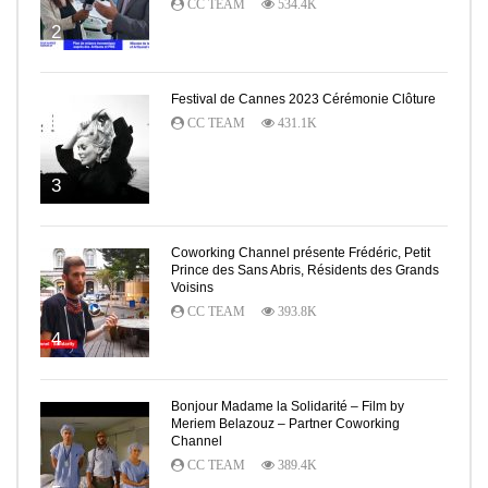
CC TEAM
534.4K
2
Festival de Cannes 2023 Cérémonie Clôture
CC TEAM
431.1K
3
Coworking Channel présente Frédéric, Petit
Prince des Sans Abris, Résidents des Grands
Voisins
CC TEAM
393.8K
4
Bonjour Madame la Solidarité – Film by
Meriem Belazouz – Partner Coworking
Channel
CC TEAM
389.4K