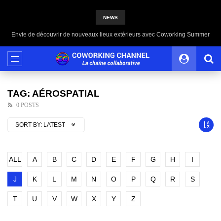
NEWS
Envie de découvrir de nouveaux lieux extérieurs avec Coworking Summer
TAG: AÉROSPATIAL
0 POSTS
SORT BY:
LATEST
ALL
A
B
C
D
E
F
G
H
I
J
K
L
M
N
O
P
Q
R
S
T
U
V
W
X
Y
Z