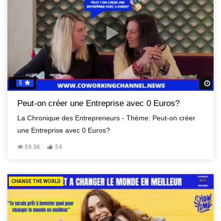
5
R
Peut-on créer une Entreprise avec 0 Euros?
La Chronique des Entrepreneurs - Thème: Peut-on créer
une Entreprise avec 0 Euros?
59.3K
34
CHANGE THE WORLD