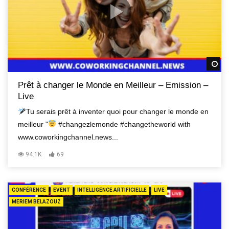
R
Prêt à changer le Monde en Meilleur – Emission –
Live
Tu serais prêt à inventer quoi pour changer le monde en
meilleur "
#changezlemonde #changetheworld with
www.coworkingchannel.news...
94.1K
69
CONFÉRENCE
EVENT
INTELLIGENCE ARTIFICIELLE
LIVE
MERIEM BELAZOUZ