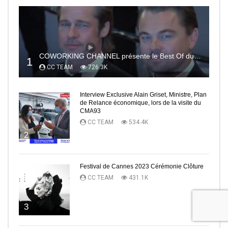
COWORKING CHANNEL présente le Best Of du RedCarpet du Festival de Cannes
1
CC TEAM
726.3K
Interview Exclusive Alain Griset, Ministre, Plan
de Relance économique, lors de la visite du
CMA93
CC TEAM
534.4K
2
Festival de Cannes 2023 Cérémonie Clôture
CC TEAM
431.1K
3