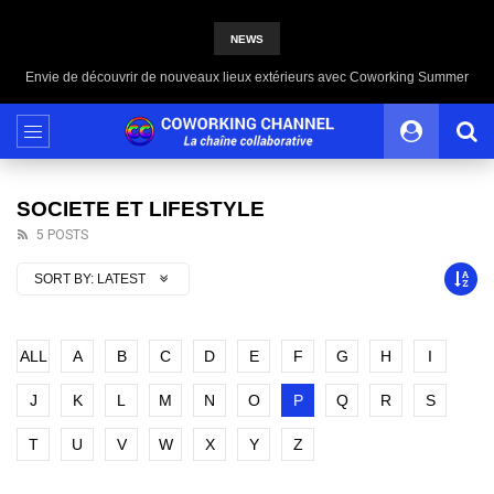
NEWS
Envie de découvrir de nouveaux lieux extérieurs avec Coworking Summer
SOCIETE ET LIFESTYLE
5 POSTS
SORT BY:
LATEST
ALL
A
B
C
D
E
F
G
H
I
J
K
L
M
N
O
P
Q
R
S
T
U
V
W
X
Y
Z