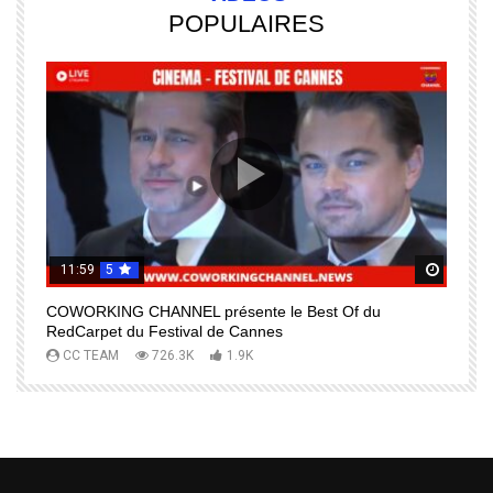
POPULAIRES
11:59
5
Regardez Plus Tard
Regard
COWORKING CHANNEL présente le Best Of du
I
RedCarpet du Festival de Cannes
R
CC TEAM
726.3K
1.9K