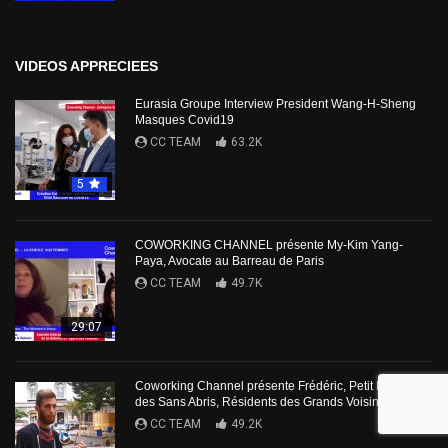
VIDEOS APPRECIEES
Eurasia Groupe Interview President Wang-H-Sheng
Masques Covid19
CC TEAM
63.2K
5
COWORKING CHANNEL présente My-Kim Yang-
Paya, Avocate au Barreau de Paris
CC TEAM
49.7K
29:07
Coworking Channel présente Frédéric, Petit Prince
des Sans Abris, Résidents des Grands Voisins
CC TEAM
49.2K