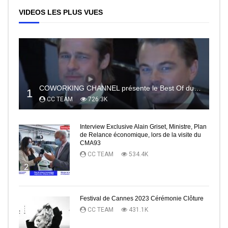
VIDEOS LES PLUS VUES
COWORKING CHANNEL présente le Best Of du RedCarpet du Festival de Cannes
1
CC TEAM
726.3K
Interview Exclusive Alain Griset, Ministre, Plan
de Relance économique, lors de la visite du
CMA93
CC TEAM
534.4K
2
Festival de Cannes 2023 Cérémonie Clôture
CC TEAM
431.1K