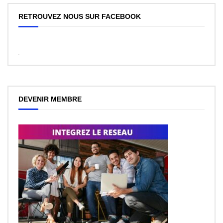
RETROUVEZ NOUS SUR FACEBOOK
WordPress
Facebook
like
box
plugin
DEVENIR MEMBRE