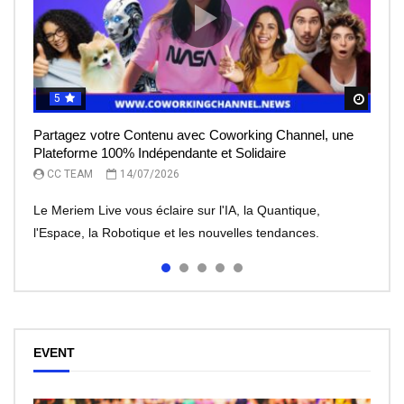
5
5
5
5
5
Regar
Regar
Regar
Regar
Regar
Partagez votre Contenu avec Coworking Channel, une
Le Meriem Live vous éclaire sur l’IA, la Quantique,
IA et robots : peut-on leur faire totalement confiance ?
Le rêve de l’entrepreneur, devenir une licorne, mais à
Meriem Live à la découverte des Robots
Plateforme 100% Indépendante et Solidaire
l’Espace
quel prix?
CC TEAM
CC TEAM
08/07/2026
30/06/2026
CC TEAM
CC TEAM
CC TEAM
14/07/2026
13/07/2026
07/07/2026
Le Meriem Live vous éclaire sur l'IA, la Quantique,
l'Espace, la Robotique et les nouvelles tendances.
EVENT