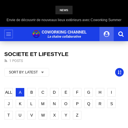
NEWS
Envie de découvrir de nouveaux lieux extérieurs avec Coworking Summer
SOCIETE ET LIFESTYLE
1 POSTS
SORT BY:
LATEST
ALL
A
B
C
D
E
F
G
H
I
J
K
L
M
N
O
P
Q
R
S
T
U
V
W
X
Y
Z