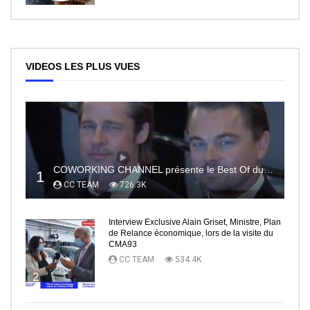
VIDEOS LES PLUS VUES
COWORKING CHANNEL présente le Best Of du RedCarpet du Festival de Cannes
1
CC TEAM
726.3K
Interview Exclusive Alain Griset, Ministre, Plan
de Relance économique, lors de la visite du
CMA93
CC TEAM
534.4K
2