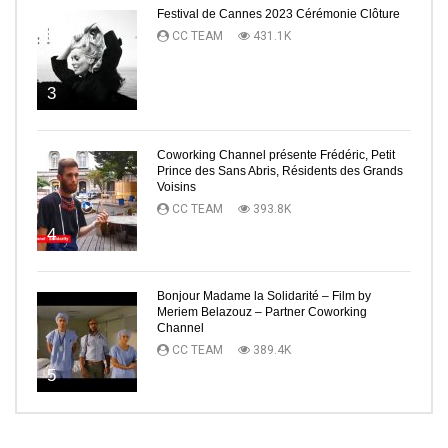
Festival de Cannes 2023 Cérémonie Clôture
CC TEAM
431.1K
3
Coworking Channel présente Frédéric, Petit
Prince des Sans Abris, Résidents des Grands
Voisins
CC TEAM
393.8K
4
Bonjour Madame la Solidarité – Film by
Meriem Belazouz – Partner Coworking
Channel
CC TEAM
389.4K
5