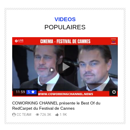
VIDEOS
POPULAIRES
11:59
5
Regardez Plus Tard
Regard
COWORKING CHANNEL présente le Best Of du
I
RedCarpet du Festival de Cannes
R
CC TEAM
726.3K
1.9K