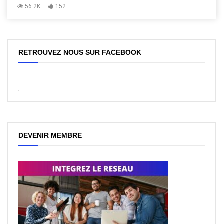
56.2K
152
RETROUVEZ NOUS SUR FACEBOOK
WordPress
Facebook
like
box
plugin
DEVENIR MEMBRE