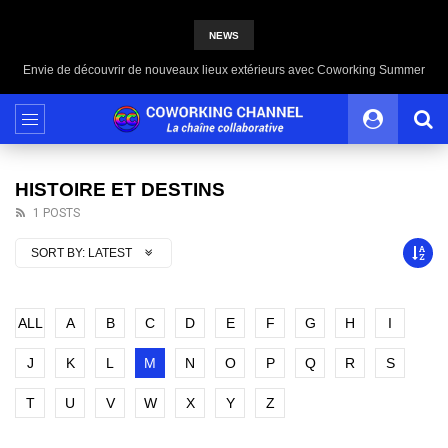
NEWS
Envie de découvrir de nouveaux lieux extérieurs avec Coworking Summer
HISTOIRE ET DESTINS
1 POSTS
SORT BY:
LATEST
ALL
A
B
C
D
E
F
G
H
I
J
K
L
M
N
O
P
Q
R
S
T
U
V
W
X
Y
Z