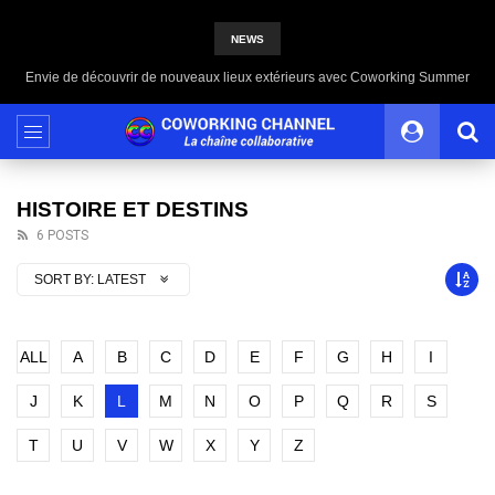
NEWS
Envie de découvrir de nouveaux lieux extérieurs avec Coworking Summer
HISTOIRE ET DESTINS
6 POSTS
SORT BY:
LATEST
ALL
A
B
C
D
E
F
G
H
I
J
K
L
M
N
O
P
Q
R
S
T
U
V
W
X
Y
Z