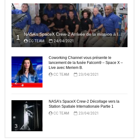
NASA’s SpaceX Crew-2 Arrivée de la mission à la Station Spatiale Internationale Partie2
1
CC TEAM
24/04/2021
Coworking Channel vous présente le
lancement de la fusée Falcom9 – Space X –
Live avec Meriem B.
CC TEAM
23/04/2021
2
NASA’s SpaceX Crew-2 Décollage vers la
Station Spatiale Internationale Partie 1
CC TEAM
23/04/2021
3