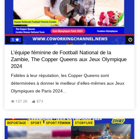
5
R
L’équipe féminine de Football National de la
Zambie, The Copper Queens aux Jeux Olympique
2024
Fidèles à leur réputation, les Copper Queens sont
déterminées à donner le meilleur d'elles-mêmes aux Jeux
Olympiques de Paris 2024...
107.2K
873
REPORTAGE
SPORT
SPORT FÉMININ
STORY LIVE