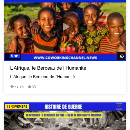
5
R
L’Afrique, le Berceau de l’Humanité
L'Afrique, le Berceau de l'Humanité
78.9K
50
11 NOVEMBRE