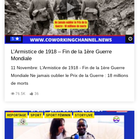
5
R
L’Armistice de 1918 – Fin de la 1ère Guerre
Mondiale
11 Novembre: L’Armistice de 1918 - Fin de la 1ère Guerre
Mondiale Ne jamais oublier le Prix de la Guerre : 18 millions
de morts
76.5K
36
REPORTAGE
SPORT
SPORT FÉMININ
STORY LIVE