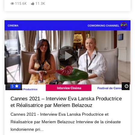
115.6K
11.3K
5
R
Cannes 2021 – Interview Eva Lanska Productrice
et Réalisatrice par Meriem Belazouz
Cannes 2021 - Interview Eva Lanska Productrice et
Réalisatrice par Meriem Belazouz Interview de la cinéaste
londonienne pri...