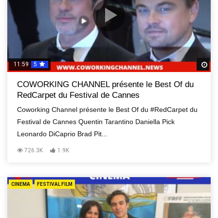
11:59
5
R
COWORKING CHANNEL présente le Best Of du
RedCarpet du Festival de Cannes
Coworking Channel présente le Best Of du #RedCarpet du
Festival de Cannes Quentin Tarantino Daniella Pick
Leonardo DiCaprio Brad Pit...
726.3K
1.9K
CINEMA
FESTIVAL FILM