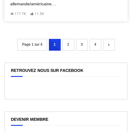
allemande/américaine....
117.7K
11.5K
Page 1 sur 4
1
2
3
4
RETROUVEZ NOUS SUR FACEBOOK
WordPress
Facebook
like
box
plugin
DEVENIR MEMBRE