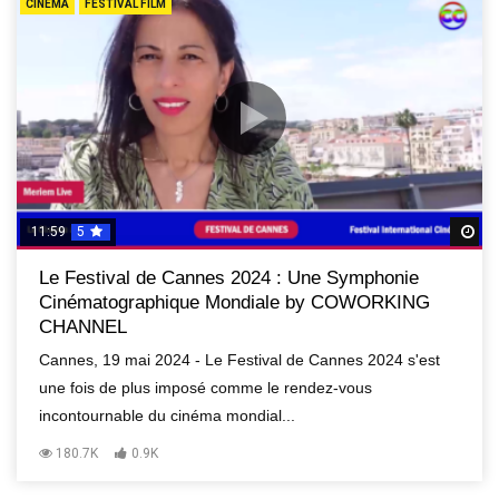
CINEMA
FESTIVAL FILM
11:59
5
R
Le Festival de Cannes 2024 : Une Symphonie
Cinématographique Mondiale by COWORKING
CHANNEL
Cannes, 19 mai 2024 - Le Festival de Cannes 2024 s'est
une fois de plus imposé comme le rendez-vous
incontournable du cinéma mondial...
180.7K
0.9K